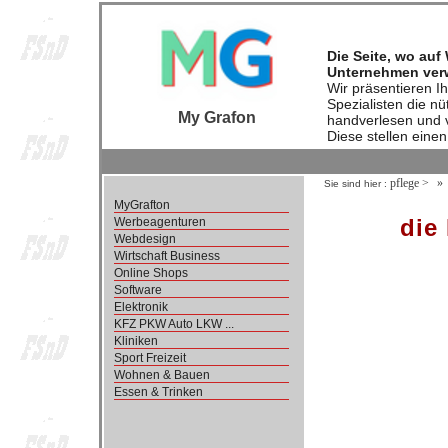
Die Seite, wo auf
Unternehmen verw
Wir präsentieren I
Spezialisten die n
My Grafon
handverlesen und 
Diese stellen eine
pflege
>
Sie sind hier :
MyGrafton
die
Werbeagenturen
Webdesign
Wirtschaft Business
Online Shops
Software
Elektronik
KFZ PKW Auto LKW ...
Kliniken
Sport Freizeit
Wohnen & Bauen
Essen & Trinken