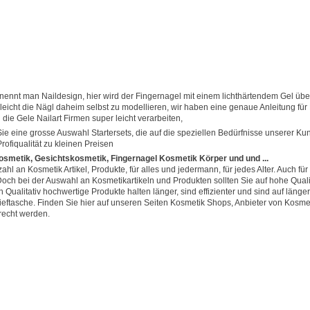
nennt man Naildesign, hier wird der Fingernagel mit einem lichthärtendem Gel übe
rleicht die Nägl daheim selbst zu modellieren, wir haben eine genaue Anleitung für
die Gele Nailart Firmen super leicht verarbeiten,
ie eine grosse Auswahl Startersets, die auf die speziellen Bedürfnisse unserer K
Profiqualität zu kleinen Preisen
smetik, Gesichtskosmetik, Fingernagel Kosmetik Körper und und ...
zahl an Kosmetik Artikel, Produkte, für alles und jedermann, für jedes Alter. Auch f
och bei der Auswahl an Kosmetikartikeln und Produkten sollten Sie auf hohe Qualit
n Qualitativ hochwertige Produkte halten länger, sind effizienter und sind auf läng
rieftasche. Finden Sie hier auf unseren Seiten Kosmetik Shops, Anbieter von Kosmeti
recht werden.