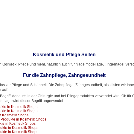
Kosmetik und Pflege Seiten
ür Kosmetik, Pflege und mehr, natürlich auch für Nagelmodellage, Fingernagel Ver
Für die Zahnpflege, Zahngesundheit
das zur Pflege und Schönheit: Die Zahnpflege, Zahngesundheit, also listen wir Ihn
 auf.
 Begriff, der auch in der Chirurgie und bei Pflegeprodukten verwendet wird. Ob für 
ellage wird dieser Begriff angewendet.
ukte in Kosmetik Shops
dukte in Kosmetik Shops
in Kosmetik Shops
 Produkte in Kosmetik Shops
kte in Kosmetik Shops
dukte in Kosmetik Shops
ukte in Kosmetik Shops