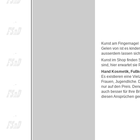
Kunst am Fingernagel 
Gelen von ist es kinde
ausserdem lassen sich 
Kunst im Shop finden S
sind, hier erwartet sie 
Hand Kosmetik, Fußko
Es existieren eine Viel
Frauen, Jugendliche. D
nur auf den Preis. Den
auch besser für Ihre B
diesen Ansprüchen ge