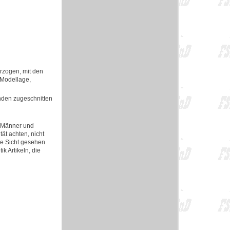
rzogen, mit den
 Modellage,
unden zugeschnitten
ür Männer und
ät achten, nicht
ere Sicht gesehen
k Artikeln, die