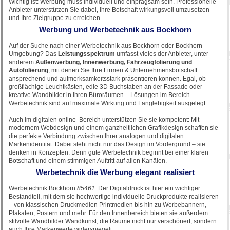
Wichtig ist: Werbung muss individuell und einprägsam sein. Professionelle
Anbieter unterstützen Sie dabei, Ihre Botschaft wirkungsvoll umzusetzen
und Ihre Zielgruppe zu erreichen.
Werbung und Werbetechnik aus Bockhorn
Auf der Suche nach einer Werbetechnik aus Bockhorn oder Bockhorn
Umgebung? Das
Leistungsspektrum
umfasst vieles der Anbieter, unter
anderem
Außenwerbung, Innenwerbung, Fahrzeugfolierung und
Autofolierung
, mit denen Sie Ihre Firmen & Unternehmensbotschaft
ansprechend und aufmerksamkeitsstark präsentieren können. Egal, ob
großflächige Leuchtkästen, edle 3D Buchstaben an der Fassade oder
kreative Wandbilder in Ihren Büroräumen – Lösungen im Bereich
Werbetechnik sind auf maximale Wirkung und Langlebigkeit ausgelegt.
Auch im digitalen online Bereich unterstützen Sie sie kompetent: Mit
modernem Webdesign und einem ganzheitlichen Grafikdesign schaffen sie
die perfekte Verbindung zwischen Ihrer analogen und digitalen
Markenidentität. Dabei steht nicht nur das Design im Vordergrund – sie
denken in Konzepten. Denn gute Werbetechnik beginnt bei einer klaren
Botschaft und einem stimmigen Auftritt auf allen Kanälen.
Werbetechnik die Werbung elegant realisiert
Werbetechnik Bockhorn
85461
: Der Digitaldruck ist hier ein wichtiger
Bestandteil, mit dem sie hochwertige individuelle Druckprodukte realisieren
– von klassischen Druckmedien Printmedien bis hin zu Werbebannern,
Plakaten, Postern und mehr. Für den Innenbereich bieten sie außerdem
stilvolle Wandbilder Wandkunst, die Räume nicht nur verschönert, sondern
auch Ihre Markenwerte widerspiegelt.