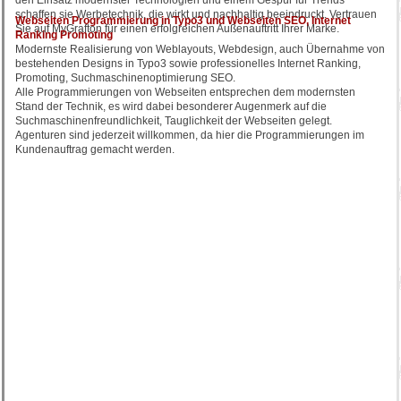
den Einsatz modernster Technologien und einem Gespür für Trends
schaffen sie Werbetechnik, die wirkt und nachhaltig beeindruckt. Vertrauen
Webseiten Programmierung in Typo3 und Webseiten SEO, Internet
Sie auf MyGrafton für einen erfolgreichen Außenauftritt Ihrer Marke.
Ranking Promoting
Modernste Realisierung von Weblayouts, Webdesign, auch Übernahme von
bestehenden Designs in Typo3 sowie professionelles Internet Ranking,
Promoting, Suchmaschinenoptimierung SEO.
Alle Programmierungen von Webseiten entsprechen dem modernsten
Stand der Technik, es wird dabei besonderer Augenmerk auf die
Suchmaschinenfreundlichkeit, Tauglichkeit der Webseiten gelegt.
Agenturen sind jederzeit willkommen, da hier die Programmierungen im
Kundenauftrag gemacht werden.