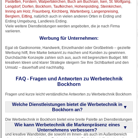
Pastetten
,
Forstern
,
Walpertskirchen
,
Buch am Buchrain
,
Isen
,
St. Wolfgang
,
Lengdorf
,
Dorfen
,
Bockhorn
,
Taufkirchen
,
Hohenpolding
,
Steinkirchen
,
Inning am Holz
,
Fraunberg
,
Kirchberg
,
Wartenberg
,
Langenpreising
,
Berglern
,
Eitting
, natürlich auch in vielen anderen Orten in Erding und
Erding Umgebung, Landkreis Erding.
Viele weitere Dienstleistungen werden angeboten, die je nach Firma
variieren.
Werbung für Unternehmen:
Egal ob Gastronomie, Handwerk, Einzelhandel oder Großbetrieb – gezielte
Werbung hilft, Ihre Marke bekannt zu machen und Kunden zu gewinnen.
Durchdachte Konzepte zahlen sich aus, auch mit begrenztem Budget. Mit
kreativen Ideen und klarer Strategie steigern Sie Ihre Sichtbarkeit und den
Umsatz – dauerhaft und nachhaltig.
FAQ - Fragen und Antworten zu Werbetechnik
Bockhorn
Fragen und kurze leicht verständliche Antworten zu Werbetechnik Bockhorn
Welche Dienstleistungen bietet die Werbetechnik in
Bockhorn an?
Die Werbetechnik in Bockhorn bietet eine breite Palette an Dienstleistungen
Wie kann Werbetechnik die Markenpräsenz eines
an, darunter Außenwerbung, Innenwerbung, Fahrzeugfolierung und
Autofolierung. Sie gestalten großflächige Leuchtkästen, edle 3D Buchstaben
Unternehmens verbessern?
und kreative Wandbilder, die sowohl im Innen- als auch im Außenbereich