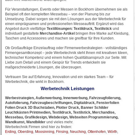
Für Veranstaltungen, Events oder Messen in Bockhorn übernehmen sie als
Beispiel oft den kompletten Messebau – von der Planung bis zur
Umsetzung. Dabei sorgen sie mit den Lösungen aus der Werbetechnik für
einen einprägsamen und professionellen Messeauftritt. Ergänzt wird das
Angebot durch vielfältige
Textillösungen: Textildruck, Textilstick
und
individuell gestaltete
Merchandise-Artikel
bringen Ihre Marke auf Kleidung,
Taschen und Accessoires und machen sie greifbar für Ihre Kunden.
Ob Großaufträge Einzelauftrag oder Firmenwerbestrategien - vollständiges
Firmengesamtkonzept – jede Werbetechnik steht Ihnen mit kreativen Ideen,
technischer Kompetenz und einem hohen Qualitätsanspruch zur Seite. Mit
Liebe zum Detail und einem Gespür für Trends entwickeln sie
maßgeschneiderte Lösungen, die überzeugen.
Vertrauen Sie auf Erfahrung, Innovation und ein starkes Team – für
Werbetechnik, die wirkt in Bockhorn.
Werbetechnik Leistungen
Werbestrategien, Außenwerbung, Innenwerbung, Fahrzeugfolierung,
Autofolierung, Fahrzeugbeschriftungen, Digitaldruck, Fensterfolien
Folien Druck 3D Buchstaben, Plotter Druck, Banner Schilder
Leuchtkästen Printmedien, Textildruck, Textilstick, Merchandise,
Messebau, Grafikdesign, Webdesign, Webseiten Programmierung,
Wandkunst, Wandbilder
und vieles mehr.
Werbetechnik Firmen sind hier zu finden:
Erding
,
Oberding
,
Moosinning
,
Finsing
,
Neuching
,
Ottenhofen
,
Wörth
,