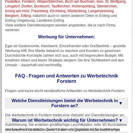
Pastetten
,
Forstern
,
Walpertskirchen
,
Buch am Buchrain
,
Isen
,
St. Wolfgang
,
Lengdorf
,
Dorfen
,
Bockhorn
,
Taufkirchen
,
Hohenpolding
,
Steinkirchen
,
Inning am Holz
,
Fraunberg
,
Kirchberg
,
Wartenberg
,
Langenpreising
,
Berglern
,
Eitting
, natürlich auch in vielen anderen Orten in Erding und
Erding Umgebung, Landkreis Erding.
Viele weitere Dienstleistungen werden angeboten, die je nach Firma
variieren.
Werbung für Unternehmen:
Egal ob Gastronomie, Handwerk, Einzelhandel oder Großbetrieb – gezielte
Werbung hilft, Ihre Marke bekannt zu machen und Kunden zu gewinnen.
Durchdachte Konzepte zahlen sich aus, auch mit begrenztem Budget. Mit
kreativen Ideen und klarer Strategie steigern Sie Ihre Sichtbarkeit und den
Umsatz – dauerhaft und nachhaltig.
FAQ - Fragen und Antworten zu Werbetechnik
Forstern
Fragen und kurze leicht verständliche Antworten zu Werbetechnik Forstern
Welche Dienstleistungen bietet die Werbetechnik in
Forstern an?
Die Werbetechnik in Forstern bietet eine Vielzahl von Dienstleistungen an,
Warum ist Werbetechnik wichtig für Unternehmen?
darunter Außenwerbung, Innenwerbung, Fahrzeugfolierung und
Autofolierung. Sie erstellen großflächige Leuchtkästen, edle 3D Buchstaben
und kreative Wandbilder. Zudem bieten sie Digitaldruck für hochwertige
Werbetechnik ist entscheidend für den erfolgreichen Außenauftritt eines