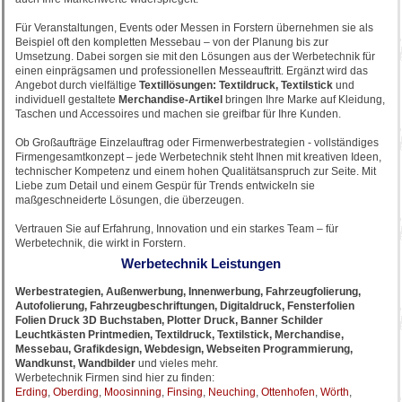
Für Veranstaltungen, Events oder Messen in Forstern übernehmen sie als
Beispiel oft den kompletten Messebau – von der Planung bis zur
Umsetzung. Dabei sorgen sie mit den Lösungen aus der Werbetechnik für
einen einprägsamen und professionellen Messeauftritt. Ergänzt wird das
Angebot durch vielfältige
Textillösungen: Textildruck, Textilstick
und
individuell gestaltete
Merchandise-Artikel
bringen Ihre Marke auf Kleidung,
Taschen und Accessoires und machen sie greifbar für Ihre Kunden.
Ob Großaufträge Einzelauftrag oder Firmenwerbestrategien - vollständiges
Firmengesamtkonzept – jede Werbetechnik steht Ihnen mit kreativen Ideen,
technischer Kompetenz und einem hohen Qualitätsanspruch zur Seite. Mit
Liebe zum Detail und einem Gespür für Trends entwickeln sie
maßgeschneiderte Lösungen, die überzeugen.
Vertrauen Sie auf Erfahrung, Innovation und ein starkes Team – für
Werbetechnik, die wirkt in Forstern.
Werbetechnik Leistungen
Werbestrategien, Außenwerbung, Innenwerbung, Fahrzeugfolierung,
Autofolierung, Fahrzeugbeschriftungen, Digitaldruck, Fensterfolien
Folien Druck 3D Buchstaben, Plotter Druck, Banner Schilder
Leuchtkästen Printmedien, Textildruck, Textilstick, Merchandise,
Messebau, Grafikdesign, Webdesign, Webseiten Programmierung,
Wandkunst, Wandbilder
und vieles mehr.
Werbetechnik Firmen sind hier zu finden:
Erding
,
Oberding
,
Moosinning
,
Finsing
,
Neuching
,
Ottenhofen
,
Wörth
,