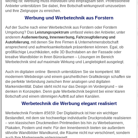
Wichtig ist: Werbung muss individuell und einprägsam sein. Professionelle
Anbieter unterstützen Sie dabei, Ihre Botschaft wirkungsvoll umzusetzen
und Ihre Zielgruppe zu erreichen.
Werbung und Werbetechnik aus Forstern
Auf der Suche nach einer Werbetechnik aus Forstern oder Forstern
Umgebung? Das
Leistungsspektrum
umfasst vieles der Anbieter, unter
anderem
Außenwerbung, Innenwerbung, Fahrzeugfolierung und
Autofolierung
, mit denen Sie Ihre Firmen & Unternehmensbotschaft
ansprechend und aufmerksamkeitsstark präsentieren können. Egal, ob
großflächige Leuchtkästen, edle 3D Buchstaben an der Fassade oder
kreative Wandbilder in Ihren Büroräumen – Lösungen im Bereich
Werbetechnik sind auf maximale Wirkung und Langlebigkeit ausgelegt.
Auch im digitalen online Bereich unterstützen Sie sie kompetent: Mit
modernem Webdesign und einem ganzheitlichen Grafikdesign schaffen sie
die perfekte Verbindung zwischen Ihrer analogen und digitalen
Markenidentität. Dabei steht nicht nur das Design im Vordergrund – sie
denken in Konzepten. Denn gute Werbetechnik beginnt bei einer klaren
Botschaft und einem stimmigen Auftritt auf allen Kanälen.
Werbetechnik die Werbung elegant realisiert
Werbetechnik Forstern
85659
: Der Digitaldruck ist hier ein wichtiger
Bestandteil, mit dem sie hochwertige individuelle Druckprodukte realisieren
– von klassischen Druckmedien Printmedien bis hin zu Werbebannern,
Plakaten, Postern und mehr. Für den Innenbereich bieten sie außerdem
stilvolle Wandbilder Wandkunst, die Räume nicht nur verschönert, sondern
auch Ihre Markenwerte widerspiegelt.