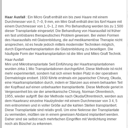
Haar Ausfall
: Ein Micro Graft enthält ein bis zwei Haare mit einem
Durchmesser von 0, 7–0, 9 mm, ein Mini Graft enthält drei bis fünf Haare mit
einem Durchmesser von 1, 0–1, 2 mm. Pro Behandlung werden bis zu 1.500
dieser Transplantate eingesetzt. Die Behandlung von Haarausfall ist früher
ein fast unlösbares therapeutisches Problem gewesen. Bei vielen Formen
des Haarausfalls mit Glatzenbildung, die auf medikamentöse Therapie nicht
ansprechen, ist es heute jedoch mittels modernster Techniken möglich,
durch Eigenhaartransplantation die Glatzenbildung zu beseitigen. Die
häufigste Form der Haartransplantation ist die Mini und Mikro Graft Technik.
Haar Ausfall
Mini und Mikrotransplantate Seit Einführung der Haartransplantationen
wurden zirka 1 Mio Transplantationen durchgeführt. Diese Methode ist nicht
mehr experimentell, sondern hat sich einen festen Platz in der operativen
Dermatologie erobert. 1930 führte erstmals ein japanischer Chirurg, Okuda,
eine Haartransplantation durch, indem er Stanzen aus einem behaarten Teil
der Kopfhaut auf einen unbehaarten transplantierte. Diese Methode geriet in
Vergessenheit bis sie der amerikanische Chirurg, Norman Ohrentreich,
1955, wieder aufgriff. Bei der Methode nach Okuda/Ohrentreich, werden aus
dem Haarkranz einzelne Hautzylinder mit einem Durchmesser von 3 4, 5
mm entnommen und in voller Größe auf die kahlen Stellen transplantiert.
Diese Transplantate sind relativ groß. Um eine Nekrose der Transplantate
zu vermeiden, müßten sie in einem gewissen Abstand implantiert werden.
Daher sind sie selbst nach mehrfachen Eingriffen mit Verdichtung immer
noch als Büschel zu erkennen.