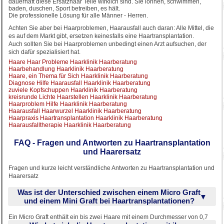
dauerhaft diese Ersatzhaar Teile wirklich sind. Sie lönnen, schwimmen,
baden, duschen, Sport betreiben, es hält.
Die professionelle Lösung für alle Männer - Herren.
Achten Sie aber bei Haarproblemen, Haarausfall auch daran: Alle Mittel, die
es auf dem Markt gibt, ersetzen keinesfalls eine Haartransplantation.
Auch sollten Sie bei Haarproblemen unbedingt einen Arzt aufsuchen, der
sich dafür spezialisiert hat.
Haare Haar Probleme Haarklinik Haarberatung
Haarbehandlung Haarklinik Haarberatung
Haare, ein Thema für Sich Haarklinik Haarberatung
Diagnose Hilfe Haarausfall Haarklinik Haarberatung
zuviele Kopfschuppen Haarklinik Haarberatung
kreisrunde Lichte Haarstellen Haarklinik Haarberatung
Haarproblem Hilfe Haarklinik Haarberatung
Haarausfall Haarwurzel Haarklinik Haarberatung
Haarpraxis Haartransplantation Haarklinik Haarberatung
Haarausfalltherapie Haarklinik Haarberatung
FAQ - Fragen und Antworten zu Haartransplantation
und Haarersatz
Fragen und kurze leicht verständliche Antworten zu Haartransplantation und
Haarersatz
Was ist der Unterschied zwischen einem Micro Graft
und einem Mini Graft bei Haartransplantationen?
Ein Micro Graft enthält ein bis zwei Haare mit einem Durchmesser von 0,7